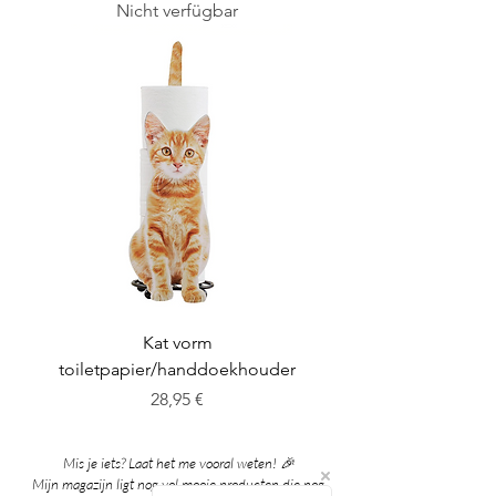
Nicht verfügbar
Kat vorm
toiletpapier/handdoekhouder
Preis
28,95 €
Mis je iets? Laat het me vooral weten! 🎉
Mijn magazijn ligt nog vol mooie producten die nog