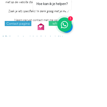
niet op de website staan. Grote kans dat ik het al voor
Hoe kan ik je helpen?
je heb!
Zoek je iets specifieks? Ik denk graag met je mee!
1
Neem gerust contact met me op via:
whatsapp
Contact pagina
* Prijzen in de winkel zijn inclusief btw en
exclusief verzendkosten.