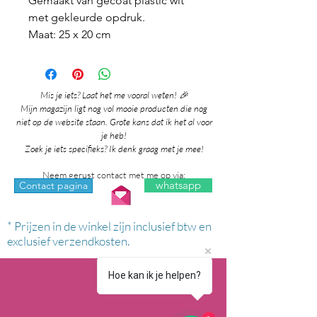
Gemaakt van gecoat plastic wit
met gekleurde opdruk.
Maat: 25 x 20 cm
Mis je iets? Laat het me vooral weten! 🎉
Mijn magazijn ligt nog vol mooie producten die nog
niet op de website staan. Grote kans dat ik het al voor
je heb!
Zoek je iets specifieks? Ik denk graag met je mee!
Neem gerust contact met me op via:
whatsapp
Contact pagina
* Prijzen in de winkel zijn inclusief btw en
exclusief verzendkosten.
Hoe kan ik je helpen?
1