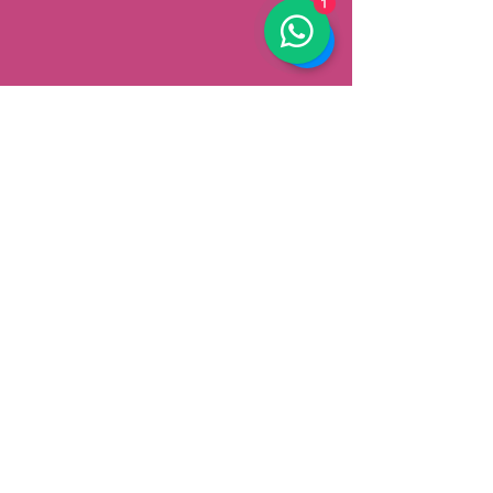
AFHALEN
Dorpsstrat 148
3900 Pelt
België
Speciale aanbiedingen ontvangen