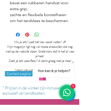
bevat een rubberen handvat voor
extra grip;
zachte en flexibele borstelharen
om het tandvlees te beschermen.
Mis je iets? Laat het me vooral weten! 🎉
Mijn magazijn ligt nog vol mooie producten die nog
niet op de website staan. Grote kans dat ik het al voor
je heb!
Zoek je iets specifieks? Ik denk graag met je mee!
Neem gerust contact met me op via:
Hoe kan ik je helpen?
whatsapp
Contact pagina
1
* Prijzen in de winkel zijn inclusief btw en
exclusief verzendkosten.