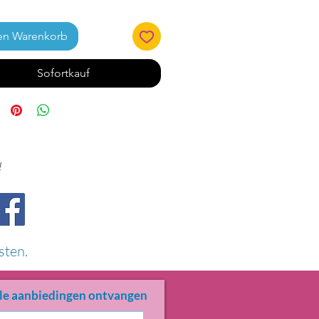
en Warenkorb
Sofortkauf
!
sten.
le aanbiedingen ontvangen