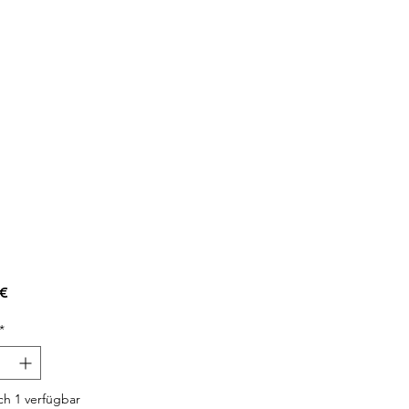
Preis
 €
*
h 1 verfügbar