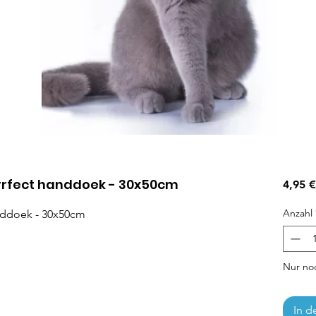
Purrfect handdoek - 30x50cm
4,95 €
Anzahl
handdoek - 30x50cm
Nur noc
In d