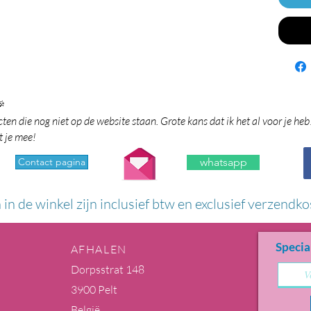

en die nog niet op de website staan. Grote kans dat ik het al voor je heb
t je mee!
Contact pagina
whatsapp
n in de winkel zijn inclusief btw en exclusief verzendko
Specia
AFHALEN
Dorpsstrat 148
3900 Pelt
België