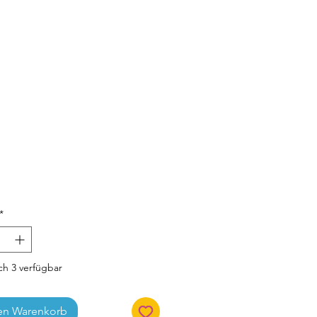
Preis
*
h 3 verfügbar
en Warenkorb