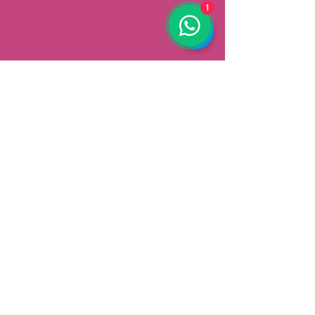
1
AFHALEN
Dorpsstrat 148
3900 Pelt
België
Speciale aanbiedingen ontvangen