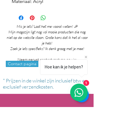
Materiaal: Acryl
Mis je iets? Laat het me vooral weten! 🎉
Mijn magazijn ligt nog vol mooie producten die nog
niet op de website staan. Grote kans dat ik het al voor
je heb!
Zoek je iets specifieks? Ik denk graag met je mee!
Neem gerust contact met me op via:
whatsapp
Contact pagina
Hoe kan ik je helpen?
* Prijzen in de winkel zijn inclusief btw en
1
exclusief verzendkosten.