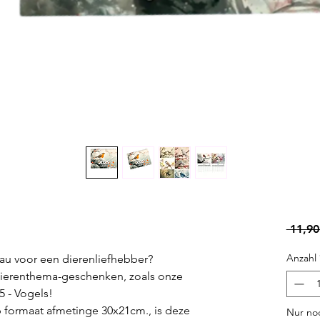
 11,90
Anzahl
au voor een dierenliefhebber?
 dierenthema-geschenken, zoals onze
 - Vogels!
 formaat afmetinge 30x21cm., is deze
Nur noc