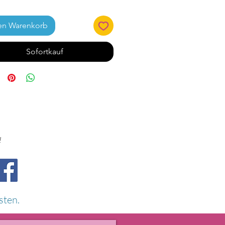
en Warenkorb
Sofortkauf
!
sten.