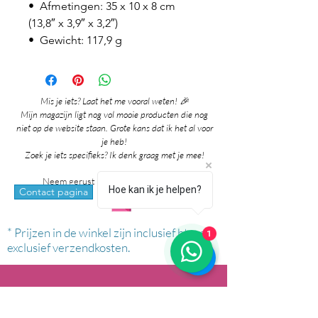
• Afmetingen: 35 x 10 x 8 cm
(13,8″ x 3,9″ x 3,2″)
• Gewicht: 117,9 g
Mis je iets? Laat het me vooral weten! 🎉
Mijn magazijn ligt nog vol mooie producten die nog
niet op de website staan. Grote kans dat ik het al voor
je heb!
Zoek je iets specifieks? Ik denk graag met je mee!
Neem gerust contact met me op via:
Hoe kan ik je helpen?
whatsapp
Contact pagina
* Prijzen in de winkel zijn inclusief btw en
1
exclusief verzendkosten.