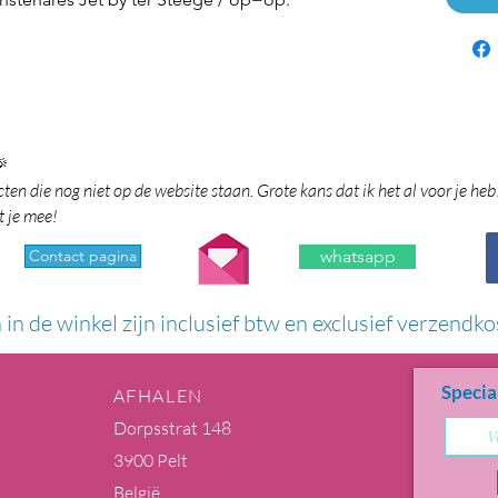

en die nog niet op de website staan. Grote kans dat ik het al voor je heb
t je mee!
Contact pagina
whatsapp
n in de winkel zijn inclusief btw en exclusief verzendko
Specia
AFHALEN
Dorpsstrat 148
3900 Pelt
België