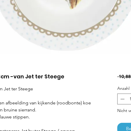
cm -van Jet ter Steege
 10,88
Anzahl
 Jet ter Steege
en afbeelding van kijkende (roodbonte) koe
n bruine sierrand.
Nicht v
lauwe stippen.
Be
unstenares Jet by ter Steege / op=op.