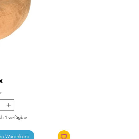
Preis
 €
*
h 1 verfügbar
en Warenkorb