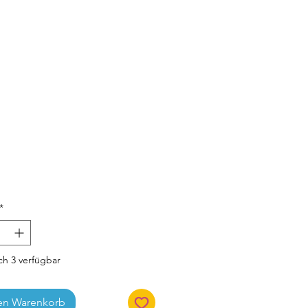
Preis
*
h 3 verfügbar
en Warenkorb