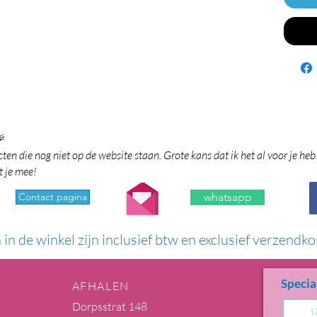

en die nog niet op de website staan. Grote kans dat ik het al voor je heb
t je mee!
Contact pagina
whatsapp
n in de winkel zijn inclusief btw en exclusief verzendko
Specia
AFHALEN
Dorpsstrat 148