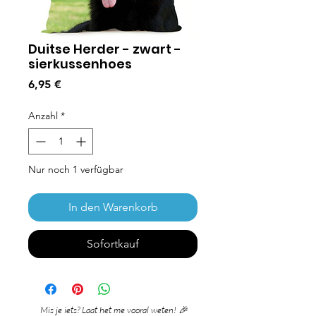
Duitse Herder - zwart -
sierkussenhoes
Preis
6,95 €
Anzahl
*
Nur noch 1 verfügbar
In den Warenkorb
Sofortkauf
Mis je iets? Laat het me vooral weten! 🎉