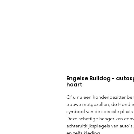
Engelse Bulldog - autos
heart
Of u nu een hondenbezitter be
trouwe metgezellen, de Hond in
symbool van de speciale plaats
Deze schattige hanger kan ee
achteruitkijkspiegels van auto'
en zelfs kleding.