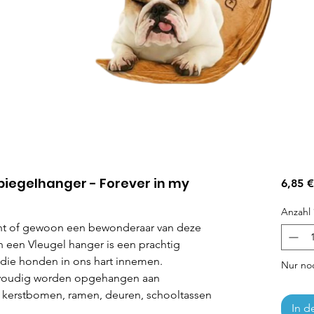
piegelhanger - Forever in my
6,85 €
Anzahl
nt of gewoon een bewonderaar van deze
 een Vleugel hanger is een prachtig
 die honden in ons hart innemen.
Nur noc
nvoudig worden opgehangen aan
s, kerstbomen, ramen, deuren, schooltassen
In d