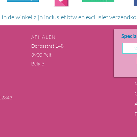
n in de winkel zijn inclusief btw en exclusief verzendko
Specia
AFHALEN
Dorpsstrat 148
3900 Pelt
België
M
12343
m