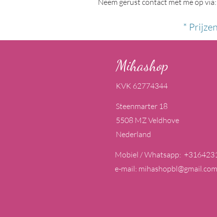
Neem gerust contact met me op via:
* Prijze
Mihashop
KVK 62774344
Steenmarter 18
5508 MZ Veldhove
Nederland
Mobiel / Whatsapp: +316423
e-mail:
mihashopbl@gmail.co