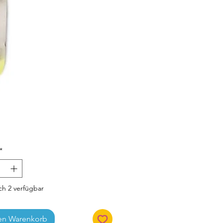
Preis
*
h 2 verfügbar
en Warenkorb