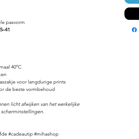
ele pasvorm
35–41
maal 40°C
ken
szakje voor langdurige prints
voor de beste vormbehoud
nen licht afwijken van het werkelijke
n scherminstellingen.
iefde #cadeautip #mihashop