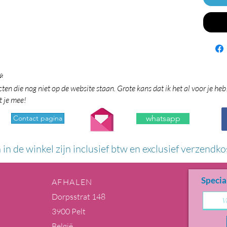

en die nog niet op de website staan. Grote kans dat ik het al voor je heb
t je mee!
Contact pagina
whatsapp
n in de winkel zijn inclusief btw en exclusief verzendko
Specia
AFHALEN
Dorpsstrat 148
3900 Pelt
België