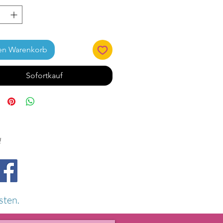
en Warenkorb
Sofortkauf
!
sten.