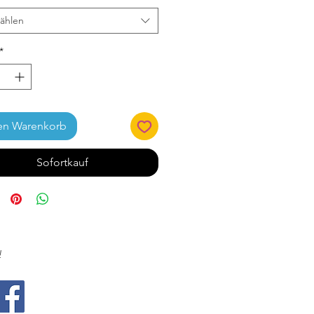
ählen
*
en Warenkorb
Sofortkauf
!