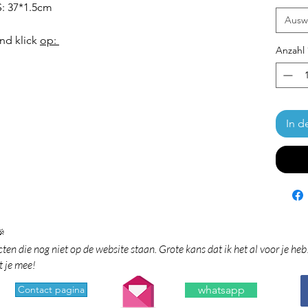
S: 37*1.5cm
Ausw
and klick
op:
Anzahl
In d

en die nog niet op de website staan. Grote kans dat ik het al voor je heb
t je mee!
Contact pagina
whatsapp