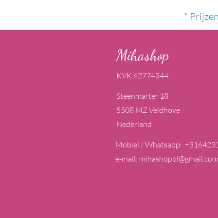
* Prijze
Mihashop
KVK 62774344
Steenmarter 18
5508 MZ Veldhove
Nederland
Mobiel / Whatsapp: +316423
e-mail:
mihashopbl@gmail.co