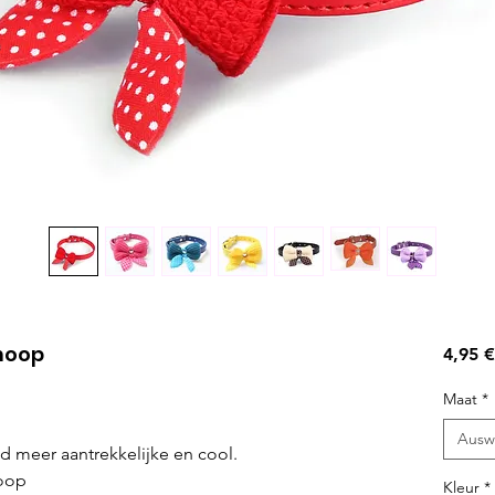
noop
4,95 €
Maat
*
Ausw
 meer aantrekkelijke en cool.
noop
Kleur
*