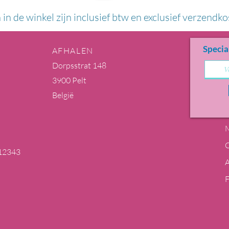
n in de winkel zijn inclusief btw en exclusief verzendko
Specia
AFHALEN
Dorpsstrat 148
3900 Pelt
België
M
12343
m