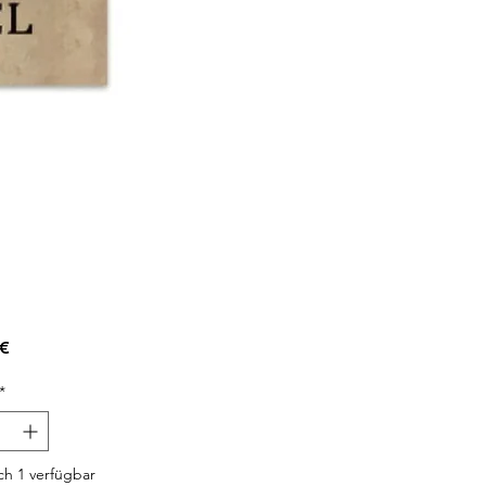
Preis
 €
*
h 1 verfügbar