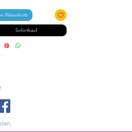
en Warenkorb
Sofortkauf
!
sten.