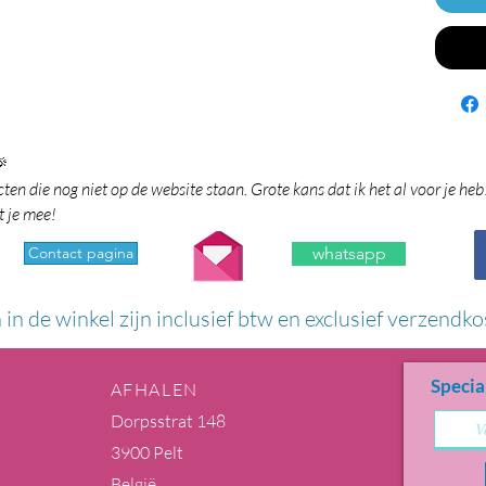

en die nog niet op de website staan. Grote kans dat ik het al voor je heb
t je mee!
Contact pagina
whatsapp
n in de winkel zijn inclusief btw en exclusief verzendko
Specia
AFHALEN
Dorpsstrat 148
3900 Pelt
België