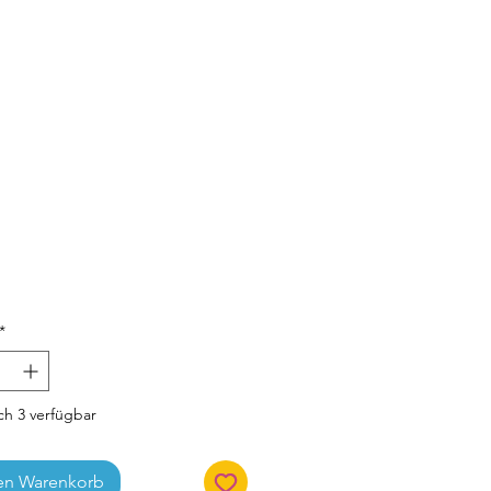
Preis
*
h 3 verfügbar
en Warenkorb