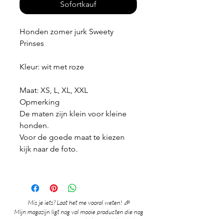
Sofortkauf
Honden zomer jurk Sweety
Prinses
Kleur: wit met roze
Maat: XS, L, XL, XXL
Opmerking
De maten zijn klein voor kleine
honden.
Voor de goede maat te kiezen
kijk naar de foto.
Mis je iets? Laat het me vooral weten! 🎉
Mijn magazijn ligt nog vol mooie producten die nog