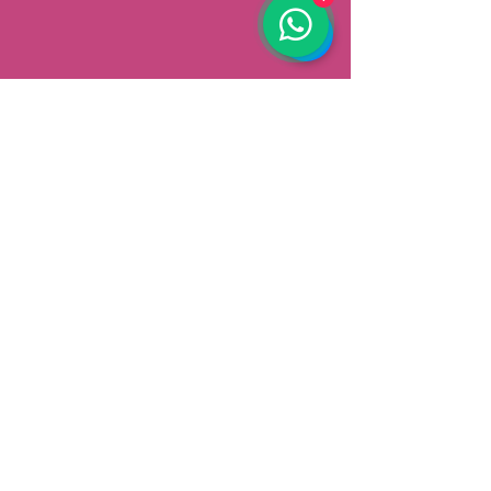
AFHALEN
Dorpsstrat 148
3900 Pelt
België
Speciale aanbiedingen ontvangen