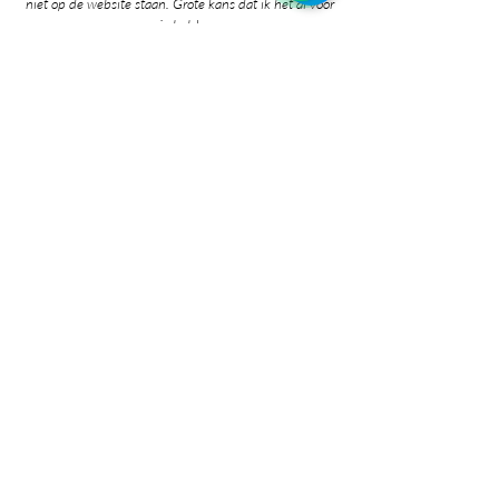
niet op de website staan. Grote kans dat ik het al voor
je heb!
Zoek je iets specifieks? Ik denk graag met je mee!
Neem gerust contact met me op via:
whatsapp
Contact pagina
* Prijzen in de winkel zijn inclusief btw en
exclusief verzendkosten.