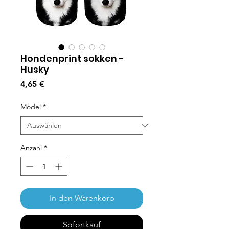
Hondenprint sokken -
Husky
Preis
4,65 €
Model
*
Anzahl
*
In den Warenkorb
Sofortkauf