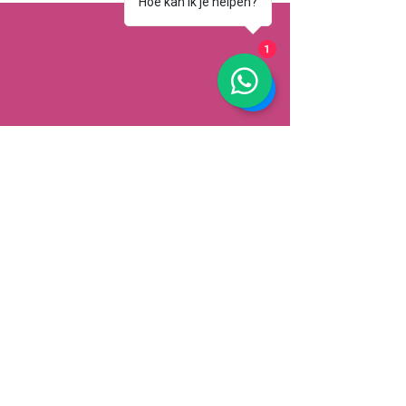
Hoe kan ik je helpen?
1
AFHALEN
Dorpsstrat 148
3900 Pelt