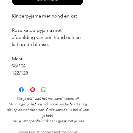
Kinderpyjama met hond en kat
Roze kinderpyjama met
afbeelding van een hond een en
kat op de blouse.
Maat:
98/104
122/128
Mis je iets? Laat het me vooral weten! 🎉
Mijn magazijn ligt nog vol mooie producten die nog
niet op de website staan. Grote kans dat ik het al voor
je heb!
Zoek je iets specifieks? Ik denk graag met je mee!
Neem gerust contact met me op via: