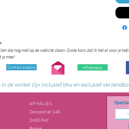

en die nog niet op de website staan. Grote kans dat ik het al voor je heb
t je mee!
Contact pagina
whatsapp
n in de winkel zijn inclusief btw en exclusief verzendko
Specia
AFHALEN
Dorpsstrat 148
3900 Pelt
België