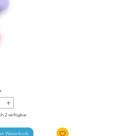
Preis
*
h 2 verfügbar
en Warenkorb