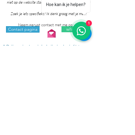
niet op de website staan. Grote kans dat ik het al voor
Hoe kan ik je helpen?
je heb!
Zoek je iets specifieks? Ik denk graag met je mee!
1
Neem gerust contact met me op via:
whatsapp
Contact pagina
* Prijzen in de winkel zijn inclusief btw en
exclusief verzendkosten.