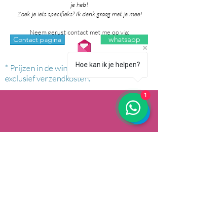
je heb!
Zoek je iets specifieks? Ik denk graag met je mee!
Neem gerust contact met me op via:
whatsapp
Contact pagina
Hoe kan ik je helpen?
* Prijzen in de winkel zijn inclusief btw en
exclusief verzendkosten.
1