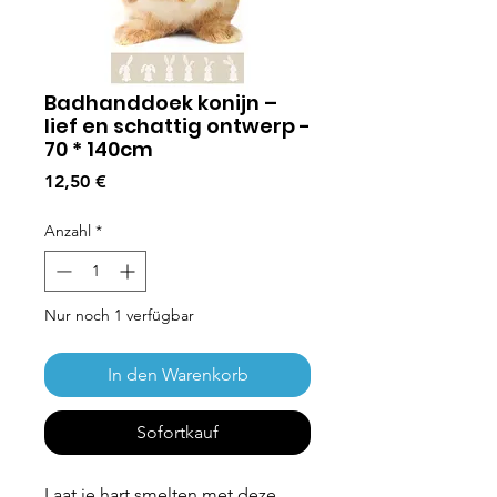
Badhanddoek konijn –
lief en schattig ontwerp -
70 * 140cm
Preis
12,50 €
Anzahl
*
Nur noch 1 verfügbar
In den Warenkorb
Sofortkauf
Laat je hart smelten met deze