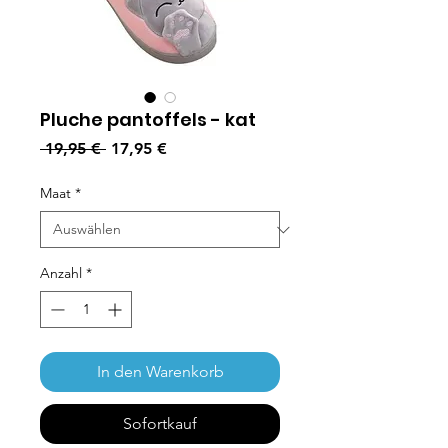
Pluche pantoffels - kat
Standardpreis
Sale-Preis
 19,95 € 
17,95 €
Maat
*
Anzahl
*
In den Warenkorb
Sofortkauf