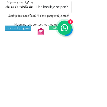
Mijn magazijn ligt nog vol mooie producten die nog
niet op de website staan. Grote kans dat ik het al voor
Hoe kan ik je helpen?
je heb!
Zoek je iets specifieks? Ik denk graag met je mee!
1
Neem gerust contact met me op via:
whatsapp
Contact pagina
* Prijzen in de winkel zijn inclusief btw en
exclusief verzendkosten.