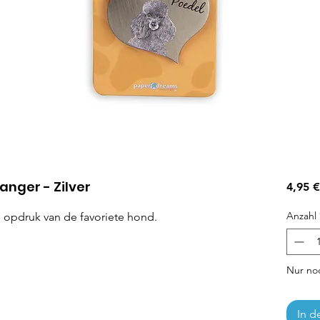
anger - Zilver
4,95 €
Anzahl
e opdruk van de favoriete hond.
Nur noc
In d