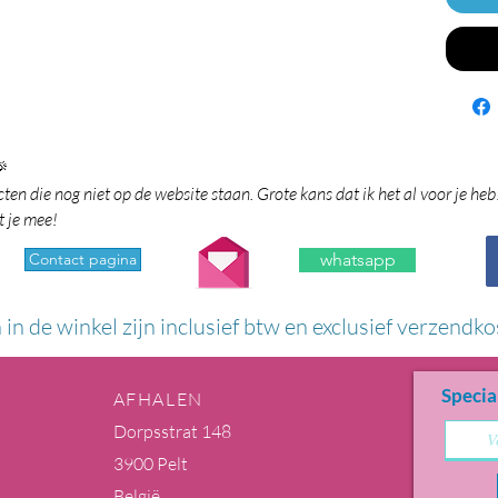

en die nog niet op de website staan. Grote kans dat ik het al voor je heb
t je mee!
Contact pagina
whatsapp
n in de winkel zijn inclusief btw en exclusief verzendko
Specia
AFHALEN
Dorpsstrat 148
3900 Pelt
België