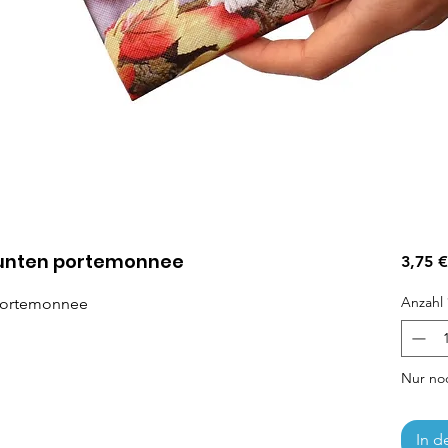
munten portemonnee
3,75 €
Anzahl
portemonnee
Nur noc
In d