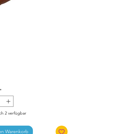
Preis
*
h 2 verfügbar
en Warenkorb