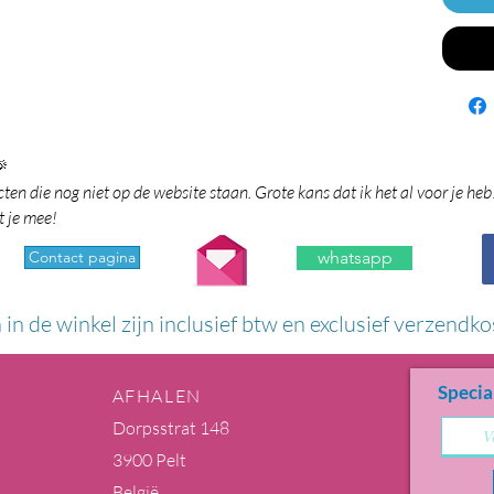

en die nog niet op de website staan. Grote kans dat ik het al voor je heb
t je mee!
Contact pagina
whatsapp
n in de winkel zijn inclusief btw en exclusief verzendko
Specia
AFHALEN
Dorpsstrat 148
3900 Pelt
België