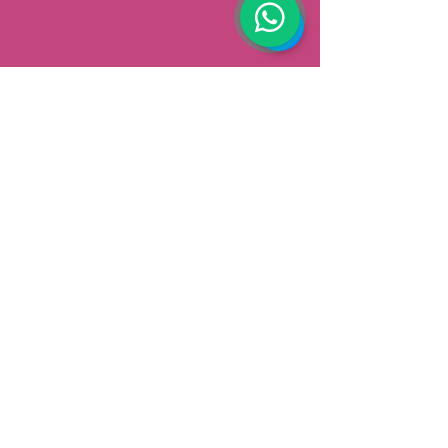
AFHALEN
Dorpsstrat 148
3900 Pelt
België
Speciale aanbiedingen ontvangen