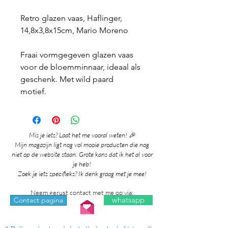
Retro glazen vaas, Haflinger,
14,8x3,8x15cm, Mario Moreno
Fraai vormgegeven glazen vaas
voor de bloemminnaar, ideaal als
geschenk. Met wild paard
motief.
Mis je iets? Laat het me vooral weten! 🎉
Mijn magazijn ligt nog vol mooie producten die nog
niet op de website staan. Grote kans dat ik het al voor
je heb!
Zoek je iets specifieks? Ik denk graag met je mee!
Neem gerust contact met me op via:
whatsapp
Contact pagina