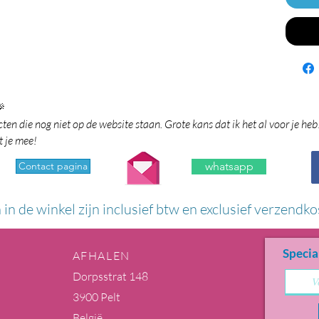

en die nog niet op de website staan. Grote kans dat ik het al voor je heb
t je mee!
Contact pagina
whatsapp
n in de winkel zijn inclusief btw en exclusief verzendko
Specia
AFHALEN
Dorpsstrat 148
3900 Pelt
België