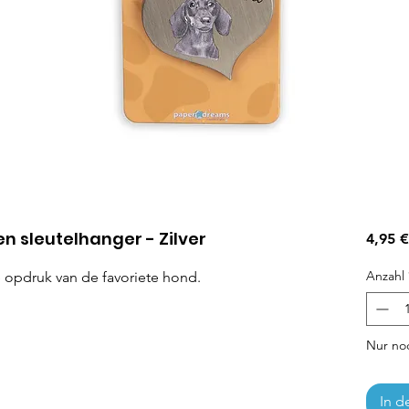
n sleutelhanger - Zilver
4,95 €
Anzahl
e opdruk van de favoriete hond.
Nur noc
In d