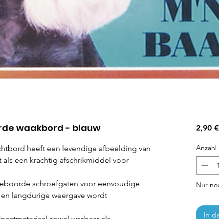
rde waakbord - blauw
2,90 €
Anzahl
htbord heeft een levendige afbeelding van
 als een krachtig afschrikmiddel voor
rgeboorde schroefgaten voor eenvoudige
Nur noc
ge en langdurige weergave wordt
In d
naatmateriaal zowel wasbaar als