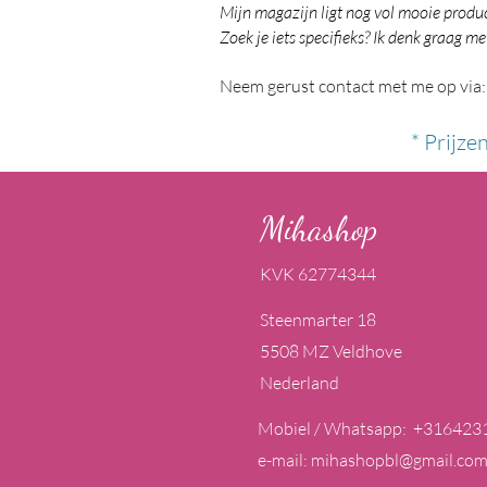
Mijn magazijn ligt nog vol mooie product
Zoek je iets specifieks? Ik denk graag me
Neem gerust contact met me op via:
* Prijze
Mihashop
KVK 62774344
Steenmarter 18
5508 MZ Veldhove
Nederland
Mobiel / Whatsapp: +316423
e-mail:
mihashopbl@gmail.co