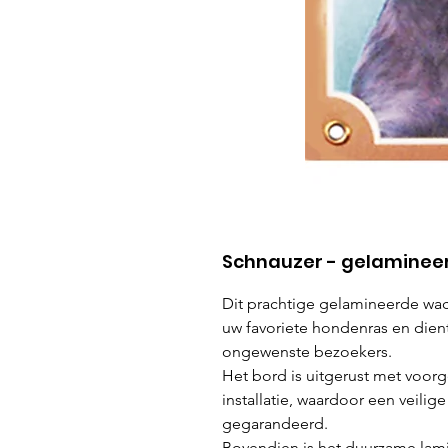
Schnauzer - gelaminee
Dit prachtige gelamineerde wac
uw favoriete hondenras en dient
ongewenste bezoekers.
Het bord is uitgerust met voo
installatie, waardoor een veili
gegarandeerd.
Bovendien is het duurzame lami