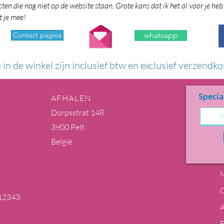
en die nog niet op de website staan. Grote kans dat ik het al voor je heb
t je mee!
Contact pagina
whatsapp
n in de winkel zijn inclusief btw en exclusief verzendko
Specia
AFHALEN
Dorpsstrat 148
3900 Pelt
België
M
12343
m