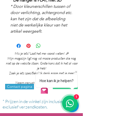
*
De hanger is FLAT, niet 3D
* Door kleurverschillen tussen of
door verlichting, achtergrond etc.
kan het zijn dat de afbeelding
niet de werkelijke kleur van het
artikel weergeeft.
Mis je iets? Laat het me vooral weten! 🎉
Mijn magazijn ligt nog vol mooie producten die nog
niet op de website staan. Grote kans dat ik het al voor
je heb!
Zoek je iets specifieks? Ik denk graag met je mee!
Hoe kan ik je helpen?
Neem gerust contact met me op via:
whatsapp
Contact pagina
1
* Prijzen in de winkel zijn inclusief btw en
exclusief verzendkosten.