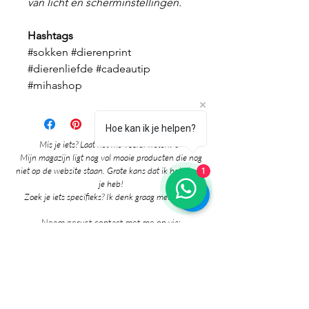
van licht en scherminstellingen.
Hashtags
#sokken #dierenprint
#dierenliefde #cadeautip
#mihashop
Hoe kan ik je helpen?
Mis je iets? Laat het me vooral weten! 🎉
Mijn magazijn ligt nog vol mooie producten die nog
niet op de website staan. Grote kans dat ik het al voor
1
je heb!
Zoek je iets specifieks? Ik denk graag met je mee!
Neem gerust contact met me op via:
whatsapp
Contact pagina
* Prijzen in de winkel zijn inclusief btw en
exclusief verzendkosten.