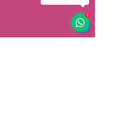
1
AFHALEN
Dorpsstrat 148
3900 Pelt
België