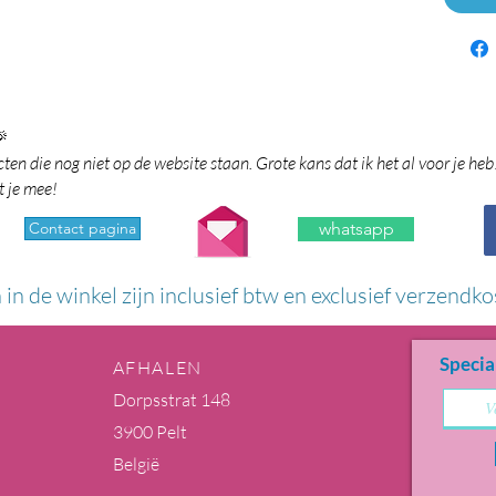

en die nog niet op de website staan. Grote kans dat ik het al voor je heb
t je mee!
Contact pagina
whatsapp
n in de winkel zijn inclusief btw en exclusief verzendko
Specia
AFHALEN
Dorpsstrat 148
3900 Pelt
België