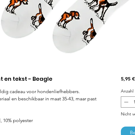
 en tekst - Beagle
5,95 €
Anzahl
ldig cadeau voor hondenliefhebbers.
aal en beschikbaar in maat 35-43, maar past
Nicht v
l, 10% polyester
Be