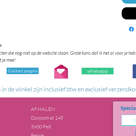

en die nog niet op de website staan. Grote kans dat ik het al voor je heb
t je mee!
Contact pagina
whatsapp
n in de winkel zijn inclusief btw en exclusief verzendko
Specia
AFHALEN
Dorpsstrat 148
3900 Pelt
België