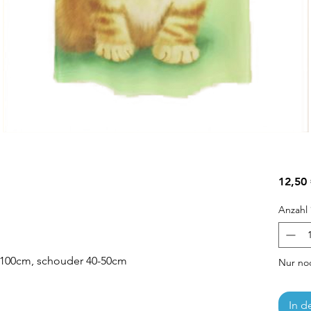
12,50
Anzahl
0-100cm, schouder 40-50cm
Nur noc
In d