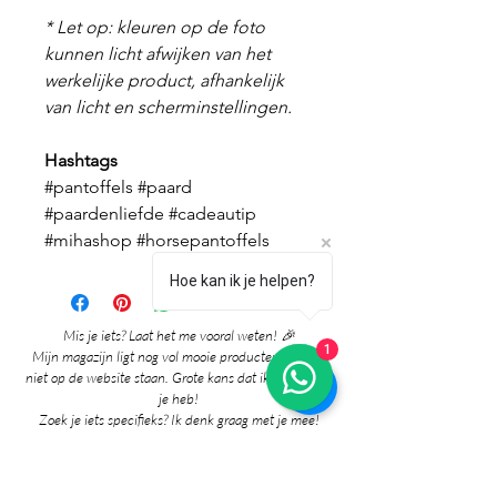
* Let op: kleuren op de foto
kunnen licht afwijken van het
werkelijke product, afhankelijk
van licht en scherminstellingen.
Hashtags
#pantoffels #paard
#paardenliefde #cadeautip
#mihashop #horsepantoffels
Hoe kan ik je helpen?
Mis je iets? Laat het me vooral weten! 🎉
1
Mijn magazijn ligt nog vol mooie producten die nog
niet op de website staan. Grote kans dat ik het al voor
je heb!
Zoek je iets specifieks? Ik denk graag met je mee!
Neem gerust contact met me op via:
whatsapp
Contact pagina