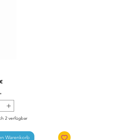
Preis
 €
*
h 2 verfügbar
en Warenkorb