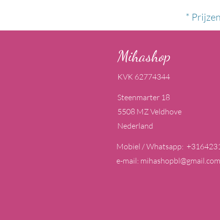
* Prijze
Mihashop
KVK 62774344
Steenmarter 18
5508 MZ Veldhove
Nederland
Mobiel / Whatsapp: +316423
e-mail:
mihashopbl@gmail.co