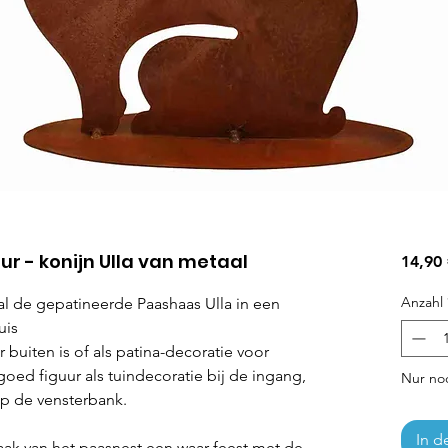
ur - konijn Ulla van metaal
14,90
Anzahl
al de gepatineerde Paashaas Ulla in een
uis
 buiten is of als patina-decoratie voor
goed figuur als tuindecoratie bij de ingang,
Nur noc
op de vensterbank.
In d
ak van het paasnest een waar feest met de