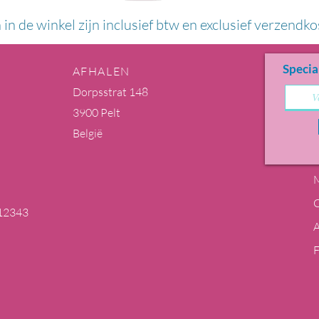
n in de winkel zijn inclusief btw en exclusief verzendko
Specia
AFHALEN
Dorpsstrat 148
3900 Pelt
België
M
12343
m