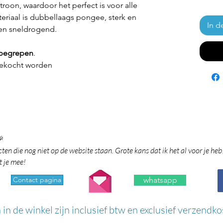
roon, waardoor het perfect is voor alle
riaal is dubbellaags pongee, sterk en
In d
n en sneldrogend.
inbegrepen
.
ekocht worden

en die nog niet op de website staan. Grote kans dat ik het al voor je heb
t je mee!
Contact pagina
whatsapp
n in de winkel zijn inclusief btw en exclusief verzendko