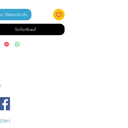
en Warenkorb
Sofortkauf
!
sten.