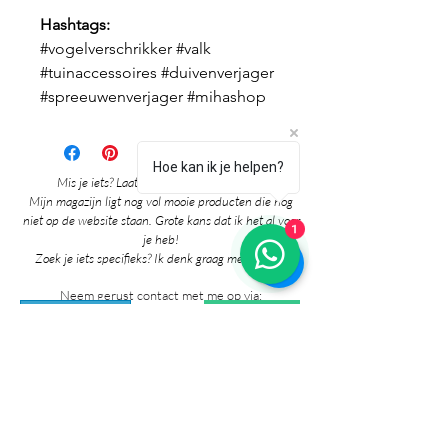
Hashtags:
#vogelverschrikker #valk
#tuinaccessoires #duivenverjager
#spreeuwenverjager #mihashop
Hoe kan ik je helpen?
Mis je iets? Laat het me vooral weten! 🎉
Mijn magazijn ligt nog vol mooie producten die nog
niet op de website staan. Grote kans dat ik het al voor
1
je heb!
Zoek je iets specifieks? Ik denk graag met je mee!
Neem gerust contact met me op via:
whatsapp
Contact pagina
* Prijzen in de winkel zijn inclusief btw en
exclusief verzendkosten.