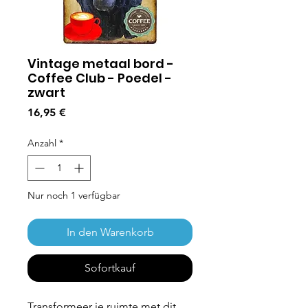
Vintage metaal bord -
Coffee Club - Poedel -
zwart
Preis
16,95 €
Anzahl
*
Nur noch 1 verfügbar
In den Warenkorb
Sofortkauf
Transformeer je ruimte met dit