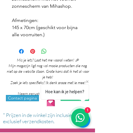
zonnescherm van Mihashop.
Afmetingen:
145 x 70cm (geschikt voor bijna
alle voorruiten.)
Mis je iets? Laat het me vooral weten! 🎉
Mijn magazijn ligt nog vol mooie producten die nog
niet op de website staan. Grote kans dat ik het al voor
je heb!
Zoek je iets specifieks? Ik denk graag met je mee!
Hoe kan ik je helpen?
Neem gerust contact met me op via:
whatsapp
Contact pagina
1
* Prijzen in de winkel zijn inclusief btw en
exclusief verzendkosten.