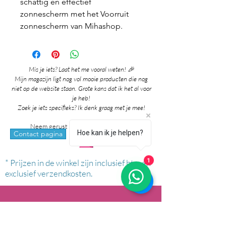
schattig en effectief
zonnescherm met het Voorruit
zonnescherm van Mihashop.
Mis je iets? Laat het me vooral weten! 🎉
Mijn magazijn ligt nog vol mooie producten die nog
niet op de website staan. Grote kans dat ik het al voor
je heb!
Zoek je iets specifieks? Ik denk graag met je mee!
Neem gerust contact met me op via:
Hoe kan ik je helpen?
whatsapp
Contact pagina
1
* Prijzen in de winkel zijn inclusief btw en
exclusief verzendkosten.