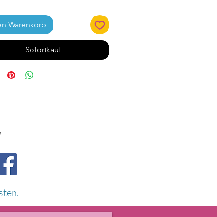
en Warenkorb
Sofortkauf
!
sten.