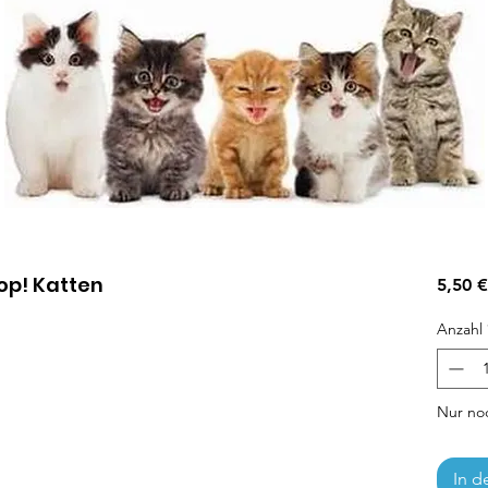
op! Katten
5,50 €
Anzahl
Nur noc
In d