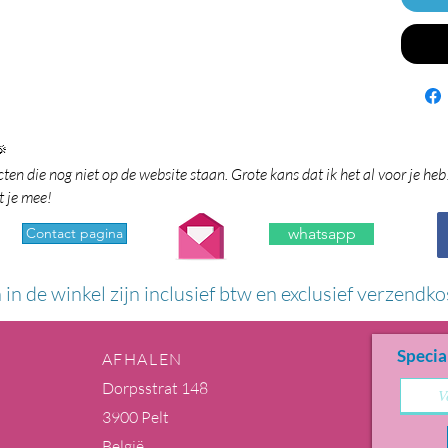

en die nog niet op de website staan. Grote kans dat ik het al voor je heb
t je mee!
Contact pagina
whatsapp
n in de winkel zijn inclusief btw en exclusief verzendko
Specia
AFHALEN
Dorpsstrat 148
3900 Pelt
België